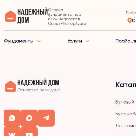
Строим
Надежный
Выбр
фундаменты под
дом
ключ недорого в
С
Санкт-Петербурге
Фундаменты
Услуги
Прайс-л
Надежный дом
Катал
Основа вашего дома
Бутовый
Буронаб
Ленточн