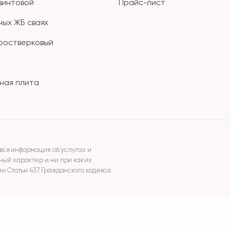
винтовой
Прайс-лист
ных ЖБ сваях
ростверковый
ная плита
вся информация об услугах и
ый характер и ни при каких
 Статьи 437 Гражданского кодекса