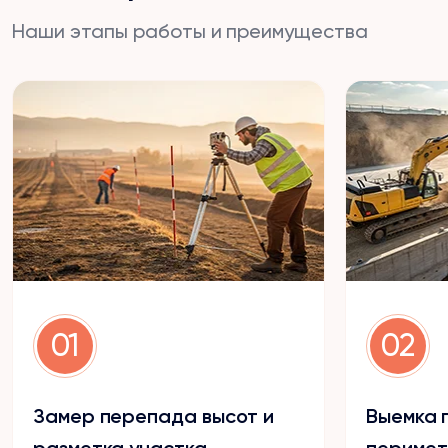
Наши этапы работы и преимущества
01
02
Замер перепада высот и
Выемка 
разметка участка
перимет