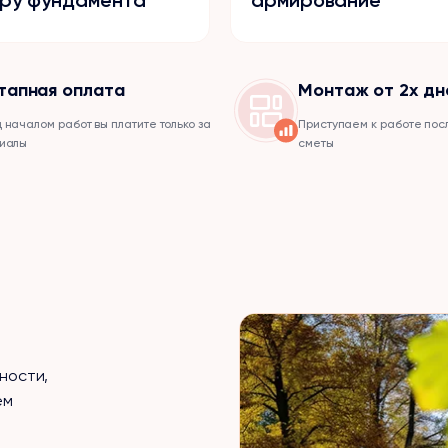
тапная оплата
Монтаж от 2х дн
 началом работ вы платите только за
Приступаем к работе пос
иалы
сметы
и
ности,
ем