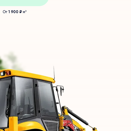
От
1 900 ₽
м³