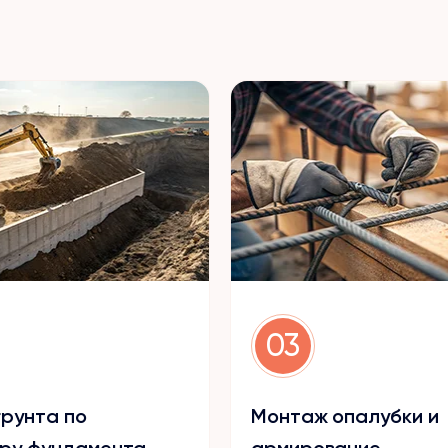
03
грунта по
Монтаж опалубки и
ру фундамента
армирование