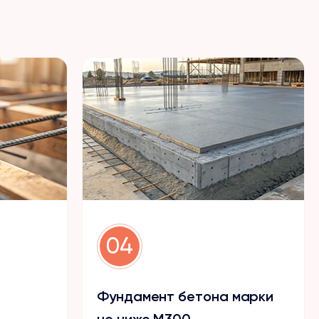
04
Фундамент бетона марки
не ниже М300