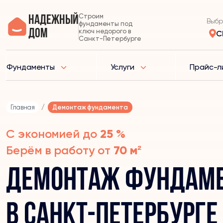
Строим
Надежный
Выбр
фундаменты под
дом
ключ недорого в
С
Санкт-Петербурге
Фундаменты
Услуги
Прайс-л
Главная
/
Демонтаж фундамента
С экономией до
25 %
Берём в работу от
70 м²
Демонтаж фундам
в Санкт-Петербурге