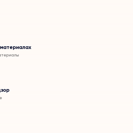
 материалах
атериалы
дзор
е