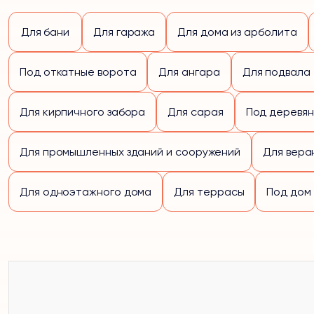
Для бани
Для гаража
Для дома из арболита
Под откатные ворота
Для ангара
Для подвала
Для кирпичного забора
Для сарая
Под деревян
Для промышленных зданий и сооружений
Для вера
Для одноэтажного дома
Для террасы
Под дом 