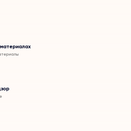
 материалах
атериалы
дзор
е