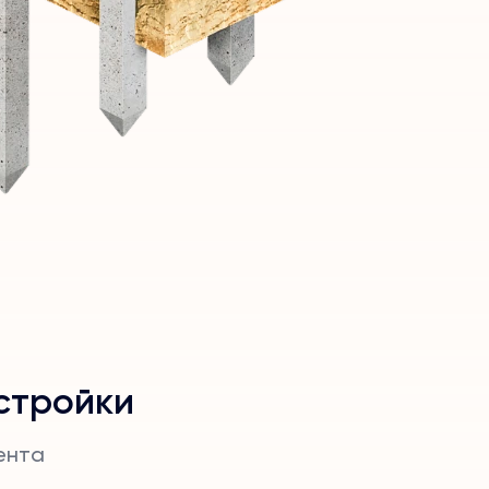
стройки
ента