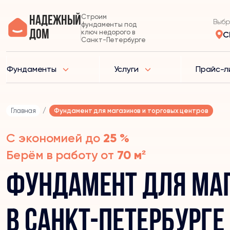
Строим
Надежный
Выбр
фундаменты под
дом
ключ недорого в
С
Санкт-Петербурге
Фундаменты
Услуги
Прайс-л
Главная
/
Фундамент для магазинов и торговых центров
С экономией до
25 %
Берём в работу от
70 м²
Фундамент для маг
в Санкт-Петербурге