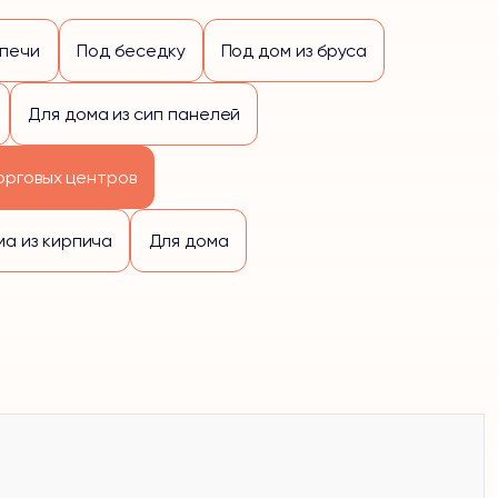
 печи
Под беседку
Под дом из бруса
Для дома из сип панелей
орговых центров
ма из кирпича
Для дома