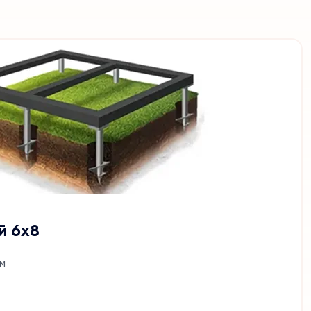
й 6х8
м