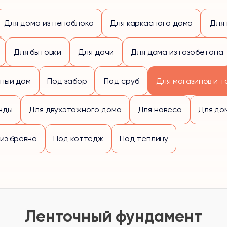
Для дома из пеноблока
Для каркасного дома
Для
Для бытовки
Для дачи
Для дома из газобетона
ный дом
Под забор
Под сруб
Для магазинов и т
нды
Для двухэтажного дома
Для навеса
Для до
из бревна
Под коттедж
Под теплицу
Ленточный фундамент