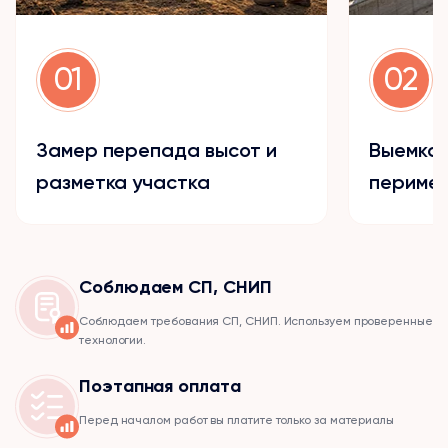
01
02
Замер перепада высот и
Выемка 
разметка участка
периме
Соблюдаем СП, СНИП
Соблюдаем требования СП, СНИП. Используем проверенные
технологии.
Поэтапная оплата
Перед началом работ вы платите только за материалы