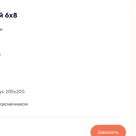
й 6х8
м
м
ус 200x200
наконечником
Заказать