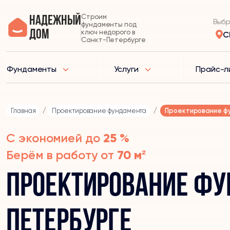
Строим
Надежный
Выбр
фундаменты под
дом
ключ недорого в
С
Санкт-Петербурге
Фундаменты
Услуги
Прайс-л
Главная
/
Проектирование фундамента
/
Проектирование ф
С экономией до
25 %
Берём в работу от
70 м²
Проектирование фу
Петербурге