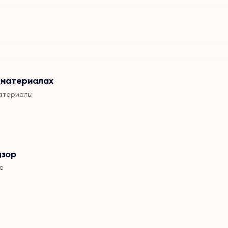
 материалах
атериалы
дзор
е