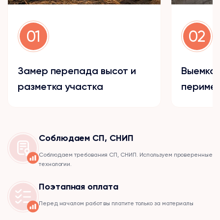
01
02
Замер перепада высот и
Выемка 
разметка участка
периме
Соблюдаем СП, СНИП
Соблюдаем требования СП, СНИП. Используем проверенные
технологии.
Поэтапная оплата
Перед началом работ вы платите только за материалы