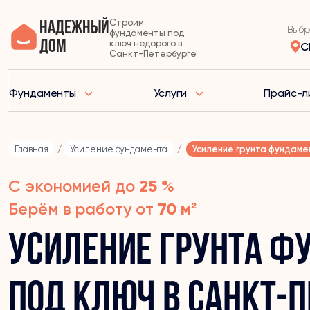
Строим
Надежный
Выбр
фундаменты под
дом
ключ недорого в
С
Санкт-Петербурге
Фундаменты
Услуги
Прайс-л
Главная
/
Усиление фундамента
/
Усиление грунта фундаме
С экономией до
25 %
Берём в работу от
70 м²
Усиление грунта ф
под ключ в Санкт-П