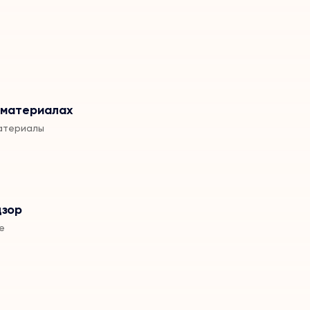
 материалах
атериалы
дзор
е