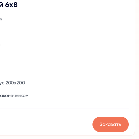
й 6х8
м
м
ус 200x200
наконечником
Заказать