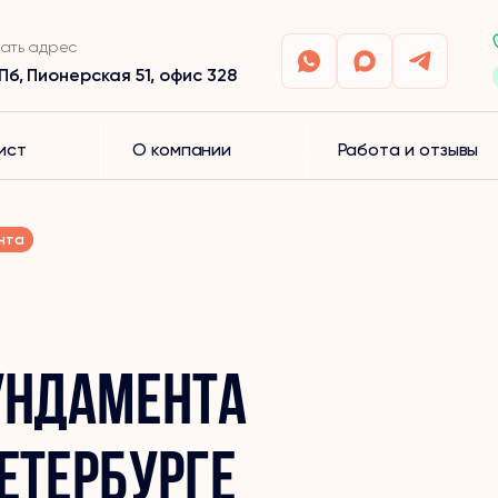
ать адрес
Пб, Пионерская 51, офис 328
ист
О компании
Работа и отзывы
нта
ундамента
етербурге